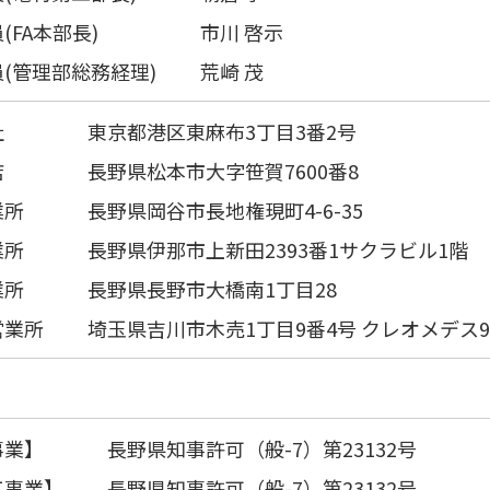
(FA本部長)
市川 啓示
(管理部総務経理)
荒崎 茂
社
東京都港区東麻布3丁目3番2号
店
長野県松本市大字笹賀7600番8
業所
長野県岡谷市長地権現町4-6-35
業所
長野県伊那市上新田2393番1サクラビル1階
業所
長野県長野市大橋南1丁目28
営業所
埼玉県吉川市木売1丁目9番4号 クレオメデス9
事業】
長野県知事許可（般-7）第23132号
工事業】
長野県知事許可（般-7）第23132号