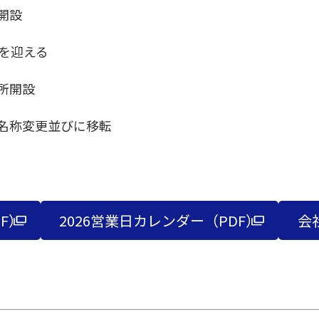
開設
年を迎える
所開設
名称変更並びに移転
F）
2026営業日カレンダー（PDF）
会