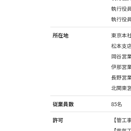
執行役員
執行役員
所在地
東京本
松本支
岡谷営
伊那営
長野営
北関東
従業員数
85名
許可
【管工
【電気